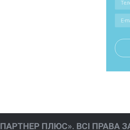
Мельничук
ва Іола
Наталія
на
Валеріївна
«ПАРТНЕР ПЛЮС». ВСІ ПРАВА З