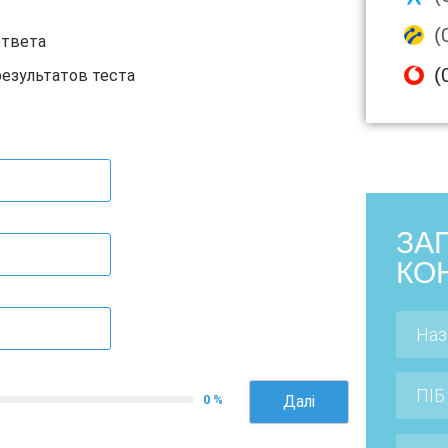
(
ответа
(
результатов теста
ЗА
КО
0 %
Далі