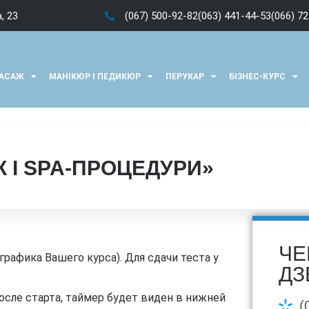
, 23
(067) 500-92-82
(063) 441-44-53
(066) 7
АСАЖ
МАНІКЮР І ПЕДИКЮР
ПЕРУКАР
БІЗНЕС-КУРС
І SPA-ПРОЦЕДУРИ»
ЧЕ
графика Вашего курса). Для сдачи теста у
ДЗ
осле старта, таймер будет виден в нижней
(