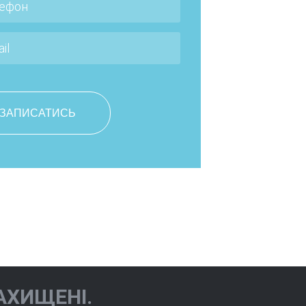
Чернова Юліана
Юріївна
АХИЩЕНІ.