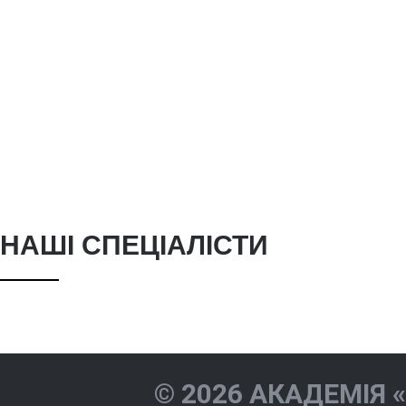
НАШІ СПЕЦІАЛІСТИ
Жиленкова
Акіндіно
Катерина Ігорівна
Валеріїв
© 2026 АКАДЕМІЯ 