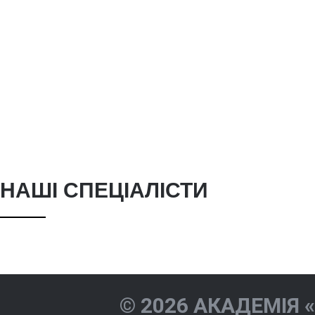
НАШІ СПЕЦІАЛІСТИ
Жиленкова
Акіндіно
Катерина Ігорівна
Валеріїв
© 2026 АКАДЕМІЯ 