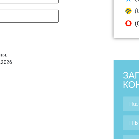
(
(
ня:
1.2026
ЗА
КО