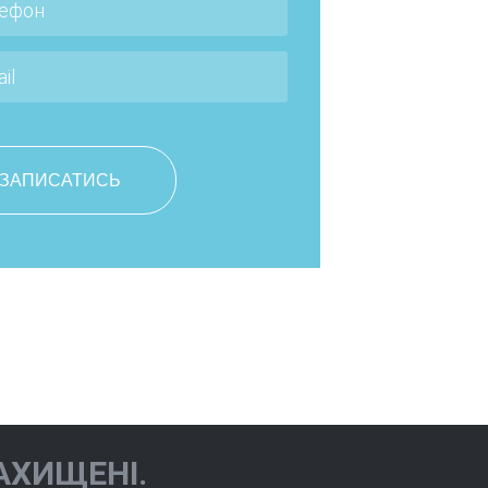
Чернова Юліана
Юріївна
АХИЩЕНІ.