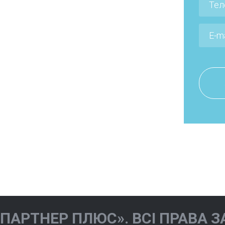
Мельничук
ва Іола
Наталія
на
Валеріївна
«ПАРТНЕР ПЛЮС». ВСІ ПРАВА З