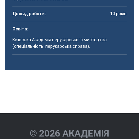
Досвід роботи:
10 років
Освіта:
Київська Академія перукарського мистецтва
(спеціальність: перукарська справа).
Жиленкова
Акіндінова Іола
Мельничук
Чернова Юліана
Катерина Ігорівна
Валеріївна
Наталія Валеріївна
Юріївна
© 2026 АКАДЕМІЯ