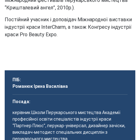
Міжнародний фестиваль перукарського мистецтва
“Кришталевий ангел”, 2010р.).
Постійний учасник і доповідач Міжнародної виставки
індустрії краси InterCharm, а також Конгресу індустрії
краси Pro Beauty Expo.
ПІБ:
Романюк Ірина Василівна
Посада:
керівник Школи Перукарського мистецтва Академії
професійної освіти спеціалістів індустрії краси
“Партнер Плюс”, перукар-універсал, дизайнер зачіски,
викладач-методист спеціальних дисциплін з
перукарського мистецтва.