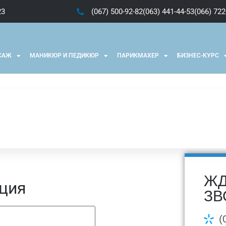
23
(067) 500-92-82
(063) 441-44-53
(066) 722
САЖ
МАНИКЮР И ПЕДИКЮР
ПАРИКМАХЕР
БИЗНЕС-КУРС
ЖД
ция
ЗВ
(