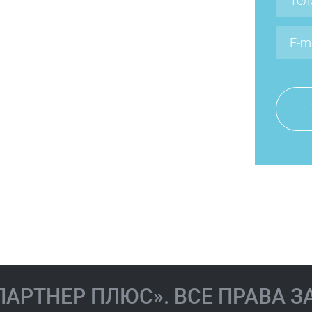
Мельничук
ова Иола
Наталия
вна
Валериевна
«ПАРТНЕР ПЛЮС». ВСЕ ПРАВА 