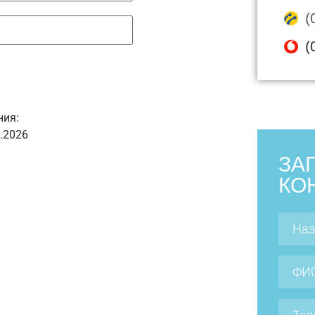
(
(
ния:
2.2026
ЗА
КО