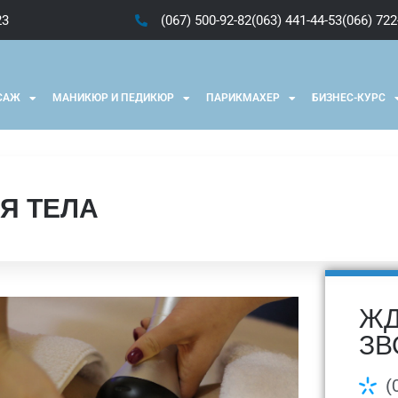
23
(067) 500-92-82
(063) 441-44-53
(066) 722
САЖ
МАНИКЮР И ПЕДИКЮР
ПАРИКМАХЕР
БИЗНЕС-КУРС
Я ТЕЛА
ЖД
ЗВ
(