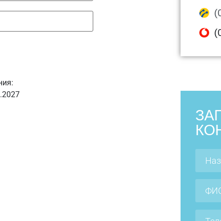
(
(
ния:
6.2027
ЗА
КО