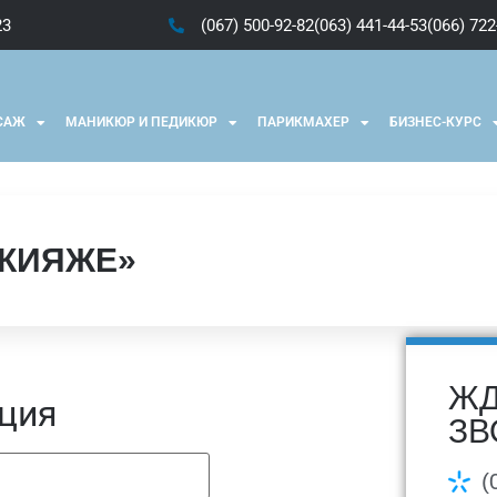
23
(067) 500-92-82
(063) 441-44-53
(066) 722
САЖ
МАНИКЮР И ПЕДИКЮР
ПАРИКМАХЕР
БИЗНЕС-КУРС
АКИЯЖЕ»
ЖД
ция
ЗВ
(