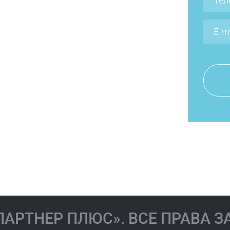
Мельничук
ова Иола
Наталия
вна
Валериевна
«ПАРТНЕР ПЛЮС». ВСЕ ПРАВА 