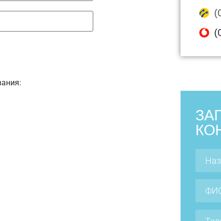
(
(
вания:
ЗА
КО