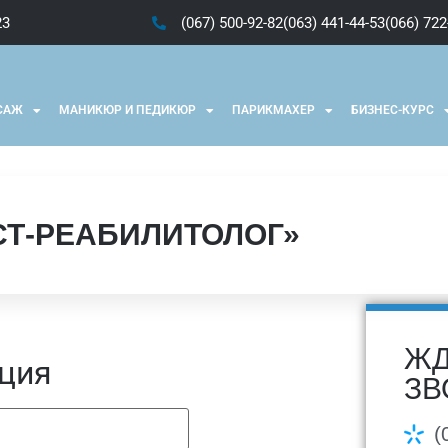
23
(067) 500-92-82
(063) 441-44-53
(066) 722
САЖ
МАНИКЮР И ПЕДИКЮР
ПАРИКМАХЕР
БИЗНЕС-КУРС
Т-РЕАБИЛИТОЛОГ»
ЖД
ция
ЗВ
(