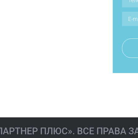
Мельничук
ова Иола
Наталия
вна
Валериевна
«ПАРТНЕР ПЛЮС». ВСЕ ПРАВА 